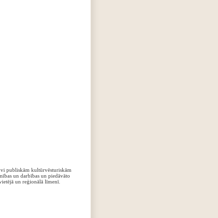
vi publiskām kultūrvēsturiskām
mības un darbības un piedāvāto
vietējā un reģionālā līmenī.