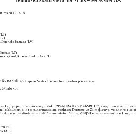
Tematisko skatu vietu maršruts – PANORAMA
atūras Nr.10-2015
 (LT)
(LV)
i luteriskā baznīca (LV)
ektorāts (LT)
ras reģionālā parka direktorāts (LT)
AZNĪCAS Liepājas Svētās Trīsvienības draudzes priekšniece,
ity3@inbox.lv
raktīvu kopīgu pārrobežu tūrisma produktu “PANORĀMAS MARŠRUTS”, kartējot un atverot piekļu
, pilskalniem u. c.) ar panorāmas skatu punktiem Kurzemē un Ziemeļlietuvā, veicinot to pieeja
tu dabas un kultūrvēsturisko vērtību un attīstītu tūrismu, tādējādi veicinot ekonomikas izaugsmi 
39,70 EUR
,75 EUR