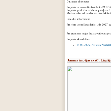
Galvenās aktivitātes
Projekta ietvaros tiks izstrādāts P
Projekta gaitā tiks uzlabota piekļuve 
Maršruts tiks reklamēts starptautiskās t
Papildus informācija
Projekta īstenošanas laiks: līdz 2027.
Programmas mājas lapā izveidotais pro
Projekta aktualitātes
19.05.2026. Projekta “PANORAM
Jaunas iespējas skatīt Liep