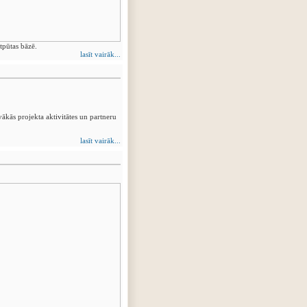
pūtas bāzē.
lasīt vairāk...
vākās projekta aktivitātes un partneru
lasīt vairāk...