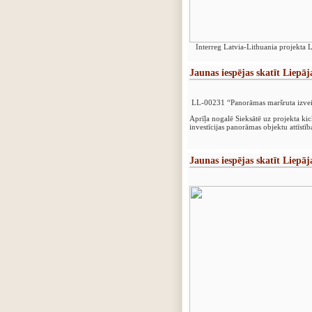
Interreg Latvia-Lithuania projekta 
Jaunas iespējas skatīt Liep
LL-00231 “Panorāmas maršruta iz
Aprīļa nogalē Sieksātē uz projekta kic
investīcijas panorāmas objektu attīstība
Jaunas iespējas skatīt Liep