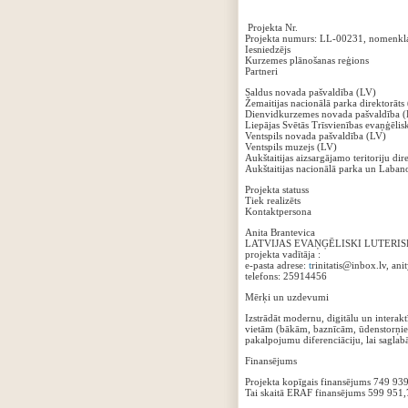
Projekta Nr.
Projekta numurs: LL-00231, nomenkl
Iesniedzējs
Kurzemes plānošanas reģions
Partneri
Saldus novada pašvaldība (LV)
Žemaitijas nacionālā parka direktorāts
Dienvidkurzemes novada pašvaldība 
Liepājas Svētās Trīsvienības evaņģēlisk
Ventspils novada pašvaldība (LV)
Ventspils muzejs (LV)
Aukštaitijas aizsargājamo teritoriju dir
Aukštaitijas nacionālā parka un Labano
Projekta statuss
Tiek realizēts
Kontaktpersona
Anita Brantevica
LATVIJAS EVAŅĢĒLISKI LUTERISKĀS B
projekta vadītāja :
e-pasta adrese:
t
rinitatis@inbox.lv, an
telefons: 25914456
Mērķi un uzdevumi
Izstrādāt modernu, digitālu un inte
vietām (bākām, baznīcām, ūdenstorņiem
pakalpojumu diferenciāciju, lai saglabā
Finansējums
Projekta kopīgais finansējums 749 9
Tai skaitā ERAF finansējums 599 951