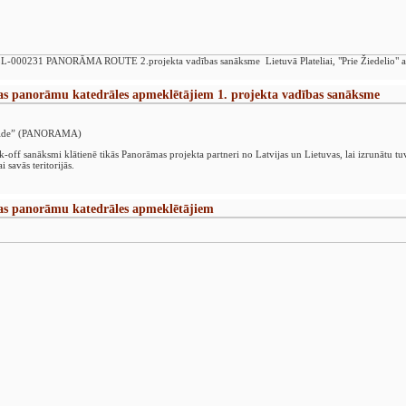
LL-000231 PANORĀMA ROUTE 2.projekta vadības sanāksme Lietuvā Plateliai, "Prie Žiedelio" at
ājas panorāmu katedrāles apmeklētājiem 1. projekta vadības sanāksme
veide” (PANORAMA)
k-off sanāksmi klātienē tikās Panorāmas projekta partneri no Latvijas un Lietuvas, lai izrunātu tu
i savās teritorijās.
ājas panorāmu katedrāles apmeklētājiem