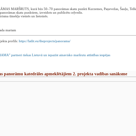
ANORĀMAS MARŠRUTS, kurā būs 50–70 panorāmas skatu punkti Kurzemes, Paņevežas, Šauļu, Telšu
9 panorāmas skatu punktiem, izveidots un publicēts ceļvedis.
ūrisma tīmekļa vietnēs un lietotnēs.
 gada martam
jekta profils:
https://latlit.eu/theprojects/panorama/
A” partneri tiekas Lietuvā un iepazīst ainavisko maršrutu attīstības iespējas
ājas panorāmu katedrāles apmeklētājiem 2. projekta vadības sanāksme