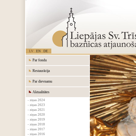
LV
EN
DE
Par fondu
Restaurācija
Par dievnamu
Aktualitātes
- ziņas 2024
- ziņas 2023
- ziņas 2021
- ziņas 2020
- ziņas 2019
- ziņas 2018
- ziņas 2017
- ziņas 2016