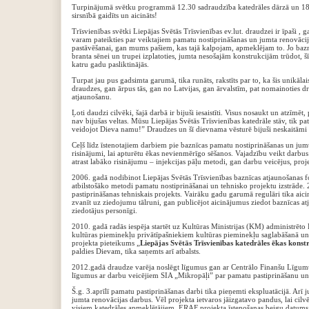
Turpinājumā svētku programmā 12.30 sadraudzība katedrāles dārzā un 18.00
sirsnībā gaidīts un aicināts!
Trīsvienības svētki Liepājas Svētās Trīsvienības ev.lut. draudzei ir īpaši , 
varam pateikties par veiktajiem pamatu nostiprināšanas un jumta renovācij
pastāvēšanai, gan mums pašiem, kas tajā kalpojam, apmeklējam to. Jo bazn
branta sēnei un trupei izplatoties, jumta nesošajām konstrukcijām trūdot, š
katru gadu pasliktinājās.
Turpat jau pus gadsimta garumā, tika runāts, rakstīts par to, ka šis unikāla
draudzes, gan ārpus tās, gan no Latvijas, gan ārvalstīm, pat nomainoties
atjaunošanu.
Ļoti daudzi cilvēki, šajā darbā ir bijuši iesaistīti. Visus nosaukt un atzī
nav bijušas veltas. Mūsu Liepājas Svētās Trīsvienības katedrāle stāv, tik p
veidojot Dieva namu!” Draudzes un šī dievnama vēsturē bijuši neskaitāmi
Ceļš līdz īstenotajiem darbiem pie baznīcas pamatu nostiprināšanas un jumta
risinājumi, lai apturētu ēkas nevienmērīgo sēšanos. Vajadzību veikt darbus
atrast labāko risinājumu – injekcijas pāļu metodi, gan darbu veicējus, proj
2006. gadā nodibinot Liepājas Svētās Trīsvienības baznīcas atjaunošanas f
atbilstošāko metodi pamatu nostiprināšanai un tehnisko projektu izstrāde. 
pastiprināšanas tehniskais projekts. Vairāku gadu garumā regulāri tika aici
zvanīt uz ziedojumu tālruni, gan publicējot aicinājumus ziedot baznīcas at
ziedotājus personīgi.
2010. gadā radās iespēja startēt uz Kultūras Ministrijas (KM) administrēto
kultūras pieminekļu privātīpašniekiem kultūras pieminekļu saglabāšanā un
projekta pieteikums „
Liepājas Svētās Trīsvienības katedrāles ēkas kons
paldies Dievam, tika saņemts arī atbalsts.
2012.gadā draudze varēja noslēgt līgumus gan ar Centrālo Finanšu Līg
līgumus ar darbu veicējiem SIA „Mikropāļi” par pamatu pastiprināšanu un
Š.g. 3.aprīlī pamatu pastiprināšanas darbi tika pieņemti ekspluatācijā. Arī 
jumta renovācijas darbus. Vēl projekta ietvaros jāizgatavo pandus, lai cilv
visiem katedrāles apmeklētājiem. ERAF projekta īstenošanas beigu datums i