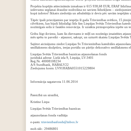
Projekta kopējās attiecināmās izmaksas ir 615 938,68 EUR, ERAF līdzfinan
izdevumu segšanai draudze nodrošina no saviem līdzekļiem – ziedojumiem. Gr
kopā izdotos! Ikkatrs ziedotājs un atbalstītājs ir devis pēc savām iespējām 
Tāpēc īpaši priecājamies par iespēju šī gada Trīsvienības svētkos, 15.jūnij
cilvēkiem, kas bijuši līdzdalīgi līdz šim Liepājas Svētās Trīsvienības kat
nozīmīgais solis ir fasādes renovācija. Ir uzsākta pirmsprojekta izpēte un te
Gribu lūgt ikvienu, kam šis dievnams ir mīļš un nozīmīgs iesaistīties atja
mēs spētu to paveikt - atjaunot, sakopt, un uzturēt skaistu Liepājas Svētās 
Sajūtot aicinājumu ziedot Liepājas Sv.Trīsvienīnības katedrāles atjaunošana
smilšakmens skulptūru, ieejas portālu un pārējo dekoratīvo smilšakmens ele
Liepājas Svētās Trīsvienības baznīcas atjaunošanas fonds
juridiskā adrese: Lielā iela 9, Liepāja, LV-3401
Reģ.Nr. 40008108234
A/S Swedbank, HABALV22
Ziedojumu konts: LV91HABA0551015229804
Informācija sagatavota 11.06.2014
Pateicībā un sirsnībā,
Kristīne Liepa
Liepājas Svētās Trīsvienības baznīcas
atjaunošanas fonda vadītāja
e-pasts:
trisvienibasfonds@inbox.lv
mob.tālr.: 29486801