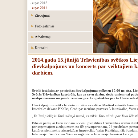
- ziņas 2015
- ziņas 2014
Ziedojumi
Foto galerijas
Atbalstītāji
Kontakti
2014.gada 15.jūnijā Trīsvienības svētkos Lie
dievkalpojums un koncerts par veiktajiem k
darbiem.
Svētki iesāksies ar pateicības dievkalpojumu pulksten 10.00 no rīta. Lie
Svētās Trīsvienības katedrāle, kas ar savu darbu, ziedojumiem vai pado
nostiprināšanas un jumta renovācijas. Lai pateiktos par to Dieva žēlas
Dievkalpojums notiks latviešu un vācu valodā ar Martinskantorāta kora un 
katedrāles dekāns P.Kalks, Grobiņas iecirkņa prāvests A.Jaunskalže, Vācu 
„Es Tevi pielūgšu Tavā svētajā namā, es teikšu Tavu vārdu par Tavu žēlastīb
Bībeles pants, ar kuru aicinām ikvienu piedalīties Trīsvienības svētku dievka
par saņemtajiem ziedojumiem no 69 privātpersonām, 24 juridiskām personām
kultūras pieminekļu aizsardzības inspekcijai, Valsts Kultūrkapitāla fondam
luteriskajai Baznīcai un Vācu evaņģēliski – luteriskajai baznīcai Latvijā.