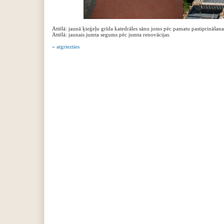
Attēlā: jaunā ķieģeļu grīda katedrāles sānu joms pēc pamatu pastiprināšana
Attēlā: jaunais jumta segums pēc jumta renovācijas.
« atgriezties