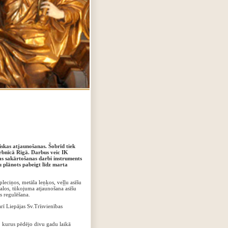
iskas atjaunošanas. Šobrīd tiek
rbnīcā Rīgā. Darbus veic IK
as sakārtošanas darbi instruments
u plānots pabeigt līdz marta
leciņos, metāla leņķos, veļļu asīšu
kalos, tūkojuma atjaunošana asīšu
 regulēšana.
rī Liepājas Sv.Trīsvienības
, kurus pēdējo divu gadu laikā