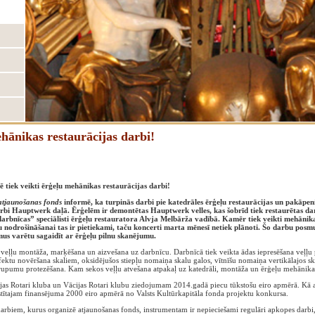
ehānikas restaurācijas darbi!
ē tiek veikti ērģeļu mehānikas restaurācijas darbi!
 atjaunošanas fonds
informē, ka turpinās darbi pie katedrāles ērģeļu restaurācijas un pakāpen
rbi Hauptwerk daļā. Ērģelēm ir demontētas Hauptwerk velles, kas šobrīd tiek restaurētas da
rbnīcas” speciālisti ērģeļu restauratora Alvja Melbārža vadībā. Kamēr tiek veikti mehānik
u nodrošināšanai tas ir pietiekami, taču koncerti marta mēnesī netiek plānoti. Šo darbu posm
us varētu sagaidīt ar ērģeļu pilnu skanējumu.
veļļu montāža, marķēšana un aizvešana uz darbnīcu. Darbnīcā tiek veikta ādas iepresēšana veļļu p
fektu novēršana skaliem, oksidējušos stiepļu nomaiņa skalu galos, vītnīšu nomaiņa vertikālajos s
pumu protezēšana. Kam sekos veļļu atvešana atpakaļ uz katedrāli, montāža un ērģeļu mehānikas
pājas Rotari kluba un Vācijas Rotari klubu ziedojumam 2014.gadā piecu tūkstošu eiro apmērā. Kā a
stītajam finansējuma 2000 eiro apmērā no Valsts Kultūrkapitāla fonda projektu konkursa.
 darbiem, kurus organizē atjaunošanas fonds, instrumentam ir nepieciešami regulāri apkopes darbi