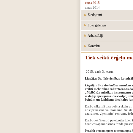
- ziņas 2015
- ziņas 2014
Ziedojumi
Foto galerijas
Atbalstītāji
Kontakti
Tiek veikti ērģeļu m
2015. gada 3. martā
Liepājas Sv. Trīsvienības katedrāl
Liepājas Sv.Trīsvienības baznīcas
veikti mehānikas sakārtošanas da
„Melbārža mūzikas instrumentu da
ir daļēji spēlējams, dievkalpojum
beigām un Lieldienu dievkalpojum
Darbu sākumā tika veikta skalu un 
nostiprināšana vai nomaiņa. Arī de
caurumos, „ķemmju” remonts, izdru
Darbi tiek īstenoti pateicoties Lie
baznīcas atjaunošanas fonda piesai
Paralēli veicamajiem restaurācijas