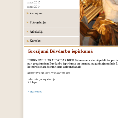
- ziņas 2015
- ziņas 2014
Ziedojumi
Foto galerijas
Atbalstītāji
Kontakti
Grozījumi Būvdarbu iepirkumā
IEPIRKUMU UZRAUDZĪBAS BIROJA interneta vietnē publicēts pazi
par grozījumiem Būvdarbu iepirkumā un termiņa pagarinājumu līdz 01
katedrāles fasādes un torņa atjaunošanai:
https://pvs.iub.gov.lv/show/495105
Informāciju sagatavoja:
‍K.Liepa
« atgriezties