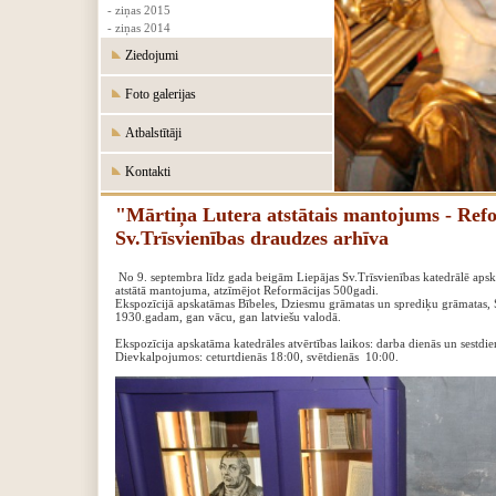
- ziņas 2015
- ziņas 2014
Ziedojumi
Foto galerijas
Atbalstītāji
Kontakti
"Mārtiņa Lutera atstātais mantojums - Refo
Sv.Trīsvienības draudzes arhīva
No 9. septembra līdz gada beigām Liepājas Sv.Trīsvienības katedrālē aps
atstātā mantojuma, atzīmējot Reformācijas 500gadi.
Ekspozīcijā apskatāmas Bībeles, Dziesmu grāmatas un sprediķu grāmatas, Sv
1930.gadam, gan vācu, gan latviešu valodā.
‍Ekspozīcija apskatāma katedrāles atvērtības laikos: darba dienās un sestdi
‍Dievkalpojumos: ceturtdienās 18:00, svētdienās 10:00.