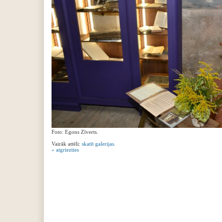
‍Foto: Egons Zīverts.
‍Vairāk attēli:
skatīt galerijas.
« atgriezties