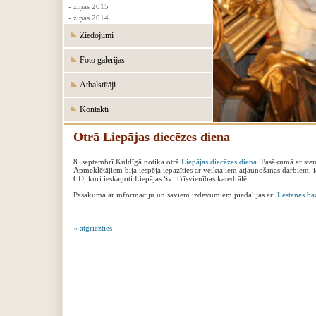
- ziņas 2015
- ziņas 2014
Ziedojumi
Foto galerijas
Atbalstītāji
Kontakti
Otrā Liepājas diecēzes diena
8. septembrī Kuldīgā notika otrā
Liepājas diecēzes diena
. Pasākumā ar sten
Apmeklētājiem bija iespēja iepazīties ar veiktajiem atjaunošanas darbiem, i
CD, kuri ieskaņoti Liepājas Sv. Trīsvienības katedrālē.
Pasākumā ar informāciju un saviem izdevumiem piedalījās arī
Lestenes ba
« atgriezties