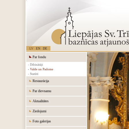
LV
EN
DE
Par fondu
- Dibinātāji
- Valde un Padome
- Statūti
Restaurācija
Par dievnamu
Aktualitātes
Ziedojumi
Foto galerijas