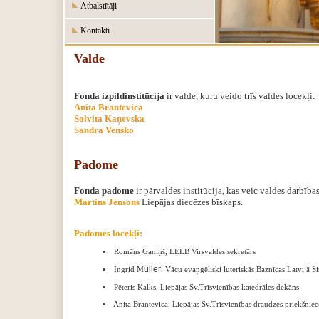
Atbalstītāji
Kontakti
Valde
Fonda izpildinstitūcija
ir valde, kuru veido trīs valdes locekļi:
Anita Brantevica
Solvita Kaņevska
‍Sandra Vensko
Padome
Fonda padome
ir pārvaldes institūcija, kas veic valdes darbīb
Martins Jensons
Liepājas diecēzes bīskaps
.
Padomes locekļi:
• Romāns Ganiņš, LELB Virsvaldes sekretārs
üller
• Ingrid M
, Vācu evaņģēliski luteriskās Baznīcas Latvijā S
• Pēteris Kalks, Liepājas Sv.Trīsvienības katedrāles dekāns
• Anita Brantevica, Liepājas Sv.Trīsvienības draudzes priekšniec