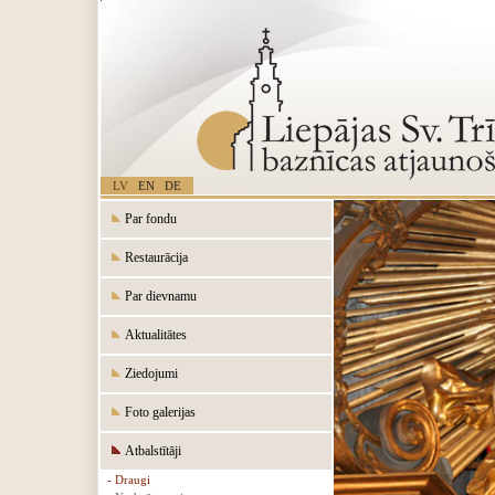
LV
EN
DE
Par fondu
Restaurācija
Par dievnamu
Aktualitātes
Ziedojumi
Foto galerijas
Atbalstītāji
- Draugi