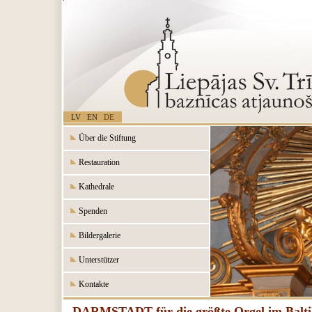
LV
EN
DE
Über die Stiftung
Restauration
Kathedrale
Spenden
Bildergalerie
Unterstützer
Kontakte
DARMSTADT für die größte Orgel im Balt