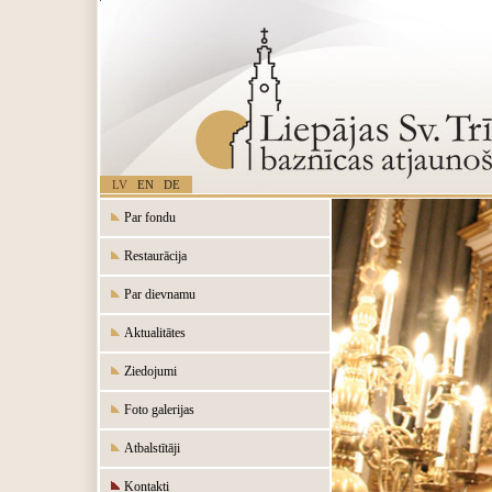
LV
EN
DE
Par fondu
Restaurācija
Par dievnamu
Aktualitātes
Ziedojumi
Foto galerijas
Atbalstītāji
Kontakti