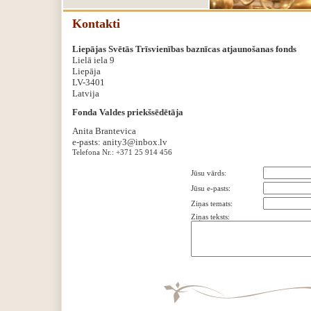
Kontakti
Liepājas Svētās Trīsvienības baznīcas atjaunošanas fonds
Lielā iela 9
Liepāja
LV-3401
Latvija
Fonda Valdes priekšsēdētāja
Anita Brantevica
e-pasts: anity3@inbox.lv
Telefona Nr.: +371 25 914 456
Jūsu vārds:
Jūsu e-pasts:
Ziņas temats:
Ziņas teksts: