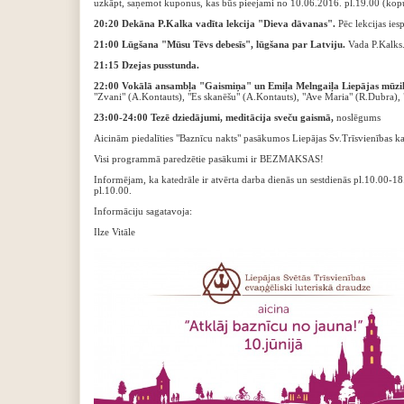
uzkāpt, saņemot kuponus, kas būs pieejami no 10.06.2016. pl.19.00 (kop
20:20 Dekāna P.Kalka vadīta lekcija "Dieva dāvanas".
Pēc lekcijas ies
21:00 Lūgšana "Mūsu Tēvs debesīs", lūgšana par Latviju.
Vada P.Kalks
21:15 Dzejas pusstunda.
22:00 Vokālā ansambļa "Gaismiņa" un Emiļa Melngaiļa Liepājas mūzika
"Zvani" (A.Kontauts), "Es skanēšu" (A.Kontauts), "Ave Maria" (R.Dubra), 
23:00-24:00 Tezē dziedājumi, meditācija sveču gaismā,
noslēgums
Aicinām piedalīties "Baznīcu nakts" pasākumos Liepājas Sv.Trīsvienības ka
Visi programmā paredzētie pasākumi ir BEZMAKSAS!
Informējam, ka katedrāle ir atvērta darba dienās un sestdienās pl.10.00-18
pl.10.00.
Informāciju sagatavoja:
Ilze Vitāle