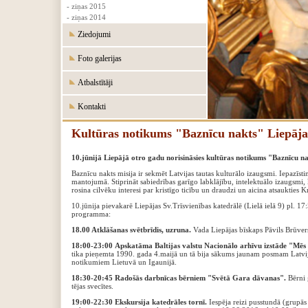
- ziņas 2015
- ziņas 2014
Ziedojumi
Foto galerijas
Atbalstītāji
Kontakti
Kultūras notikums "Baznīcu nakts" Liepājas
10.jūnijā Liepājā otro gadu norisināsies kultūras notikums "Baznīcu n
Baznīcu nakts misija ir sekmēt Latvijas tautas kulturālo izaugsmi. Iepazīst
mantojumā. Stiprināt sabiedrības garīgo labklājību, intelektuālo izaugsmi,
rosina cilvēku interesi par kristīgo ticību un draudzi un aicina atsaukties K
10.jūnija pievakarē Liepājas Sv.Trīsvienības katedrālē (Lielā ielā 9) pl. 
programma:
18.00 Atklāšanas svētbrīdis, uzruna.
Vada Liepājas bīskaps Pāvils Brūver
18:00-23:00
Apskatāma Baltijas valstu Nacionālo arhīvu izstāde "Mēs 
tika pieņemta 1990. gada 4.maijā un tā bija sākums jaunam posmam Latvijas 
notikumiem Lietuvā un Igaunijā.
18:30-20:45 Radošās darbnīcas bērniem "Svētā Gara dāvanas".
Bērni 
tējas svecītes.
19:00-22:30 Ekskursija katedrāles tornī.
Iespēja reizi pusstundā (grupās 