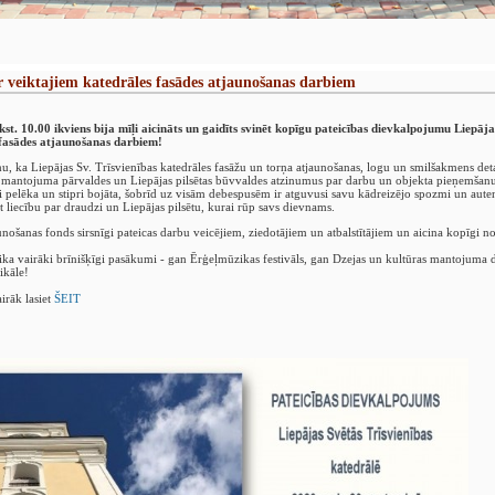
r veiktajiem katedrāles fasādes atjaunošanas darbiem
st. 10.00 ikviens bija mīļi aicināts un gaidīts svinēt kopīgu pateicības dievkalpojumu Liepāja
 fasādes atjaunošanas darbiem!
u, ka Liepājas Sv. Trīsvienības katedrāles fasāžu un torņa atjaunošanas, logu un smilšakmens detaļ
s mantojuma pārvaldes un Liepājas pilsētas būvvaldes atzinumus par darbu un objekta pieņemšanu.
i pelēka un stipri bojāta, šobrīd uz visām debespusēm ir atguvusi savu kādreizējo spozmi un aute
t liecību par draudzi un Liepājas pilsētu, kurai rūp savs dievnams.
unošanas fonds sirsnīgi pateicas darbu veicējiem, ziedotājiem un atbalstītājiem un aicina kopīgi 
ika vairāki brīnišķīgi pasākumi - gan Ērģeļmūzikas festivāls, gan Dzejas un kultūras mantojuma d
ikāle!
irāk lasiet
ŠEIT