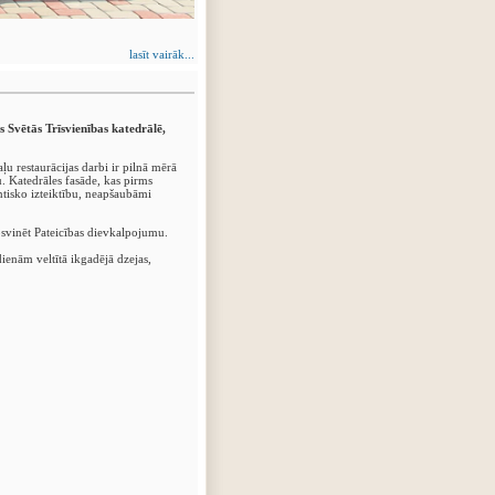
lasīt vairāk...
s Svētās Trīsvienības katedrālē,
u restaurācijas darbi ir pilnā mērā
 Katedrāles fasāde, kas pirms
ntisko izteiktību, neapšaubāmi
nosvinēt Pateicības dievkalpojumu.
ienām veltītā ikgadējā dzejas,