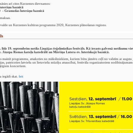
āsies arī citos Kurzemes dievnamos:
 luterāņu baznīcā
0 - Gramzdas luterāņu baznīcā
maksas.
 pārvalde un Kurzemes kultūras programma 2020, Kurzemes plānošanas regions.
ls
 līdz 19. septembrim notiks Liepājas ērģeļmūzikas festivāls. Kā ierasts galvenā notikumu viet
 Sv. Jāzepa Romas katoļu katedrālē un Mārtiņa Lutera ev. luteriskajā baznīcā.
cās mainīt programmu, atsakoties no māksliniekiem, kuriem būtu jāmēro ceļš no valstīm ar augstu 
jas, pateicoties latviešu un lietuviešu mūziķu atsaucībai, festivāla organizatoriem nodibinājumam
šķīgiem koncertiem.
u iegādi skat.
šeit