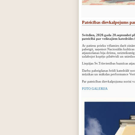
Pateicības dievkalpojums pa
Svētdien, 2020.gada 20.septembrī plk
pateicībā par veiktajiem katedrāles
Ar patiesu prieku vēlamies darīt zinām
pabeigti, saņemot Nacionālās kultūra
atjaunošanas bija drūma, neizteiksmīg
uzlabojot kopējo pilsētvidi un sniedzo
Liepājas Sv.Trīsvienības baznīcas atja
Darbu pabeigšanas brīdī katedrālē not
mūzikas un mākslas performance Vert
Par pateicības dievkalpojuma norisi va
‍FOTO GALERIJA