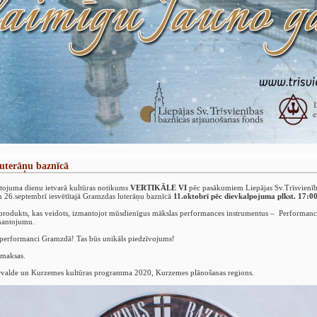
terāņu baznīcā
tojuma dienu ietvarā kultūras notikums
VERTIKĀLE VI
pēc pasākumiem Liepājas Sv.Trīsvienīb
un 26.septembrī iesvētītajā Gramzdas luterāņu baznīcā
11.oktobrī pēc dievkalpojuma plkst. 17:00
rodukts, kas veidots, izmantojot mūsdienīgus mākslas performances instrumentus – Performance
 mantojumu.
t performanci Gramzdā! Tas būs unikāls piedzīvojums!
 maksas.
 pārvalde un Kurzemes kultūras programma 2020, Kurzemes plānošanas regions.