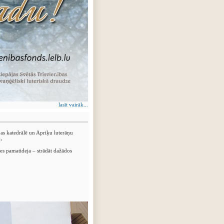
lasīt vairāk...
as katedrālē un Apriķu luterāņu
.
s pamatideja – strādāt dažādos