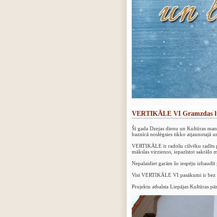
VERTIKĀLE VI Gramzdas lu
Šī gada Dzejas dienu un Kultūras man
baznīcā noslēgsies tikko atjaunotajā 
VERTIKĀLE ir radošu cilvēku radīts p
mākslas virzienos, iepazīstot sakrālo
‍Nepalaidiet garām šo iespēju izbaudī
‍Visi VERTIKĀLE VI pasākumi ir bez
‍Projektu atbalsta Liepājas Kultūras