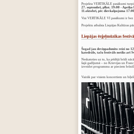
‍Projekta VERTIKĀLE pasākumi turpin
27. septembrī, plkst. 19:00 - Apriķu
11.oktobrī, pēc dievkalpojuma 17:0
Visi VERTIKĀLE VI pasākumi ir bez 
‍Projektu atbalsta Liepājas Kultūras
Liepājas ērģeļmūzikas festivā
Šogad jau deviņpadsmito reizi no 12.
katedrāle, taču festivāls notiks arī
Neskatoties uz to, ka pēdējā brīdi nā
šajā gadījumā – no Krievijas un Franci
izveidot programmu ar pieciem brīni
Vairāk par visiem koncertiem un biļeš