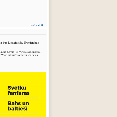
lasīt vairāk...
a būs Liepājas Sv. Trīsvienības
jaunā Covid-19 vīrusa saslimstību,
 “Via Cultura” tomēr ir izdevies