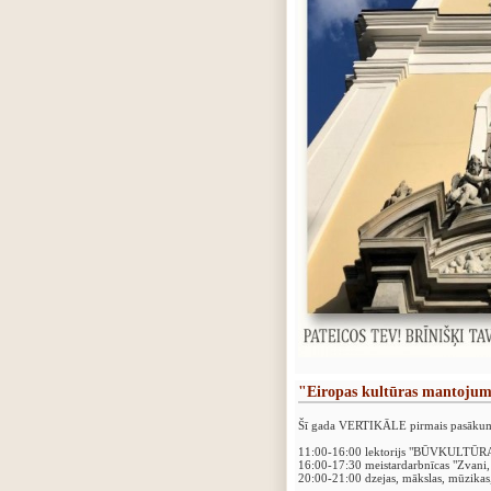
"Eiropas kultūras mantojum
Šī gada VERTIKĀLE pirmais pasākums 
11:00-16:00 lektorijs "BŪVKULTŪRA kā
16:00-17:30 meistardarbnīcas "Zvani,
20:00-21:00 dzejas, mākslas, mūzikas