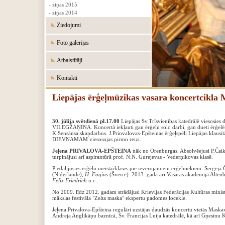
- ziņas 2015
- ziņas 2014
Ziedojumi
Foto galerijas
Atbalstītāji
Kontakti
Liepājas ērģeļmūzikas vasara koncertci
30. jūlija svētdienā pl.17.00
Liepājas Sv.Trīsvienības katedrālē viesosie
VIĻEGŽAŅINA. Koncertā iekļauti gan ērģeļu solo darbi, gan dueti ērģelēm
K.Sensānsa skaņdarbus. J.Priovalovas-Epšteinas ērģeļspēli Liepājas klausīt
DIEVNAMAM viesosojas pirmo reizi.
Jeļena PRIVALOVA-EPŠTEINA
nāk no Orenburgas. Absolvēejusi P.Čaiko
turpinājusi arī aspirantūrā prof. N.N. Gurejevas - Vederņikovas klasē.
Piedalījusies ērģeļu meistarklasēs pie ievērojamiem ērģelniekiem: Sergej
(Nīderlande),
H. Fagius
(Šveice). 2013. gadā arī Vasaras akadēmijā Alte
Felix Friedrich
u.c..
No 2009. līdz 2012. gadam strādājusi Krievijas Federācijas Kultūras ministr
mākslas festivāla "Zelta maska" ekspertu padomes locekle.
Jeļena Privalova-Epšteina regulāri uzstājas daudzās koncertu vietās Maska
Andreja Anglikāņu baznīcā, Sv. Francijas Luija katedrālē, kā arī Gņesinu K