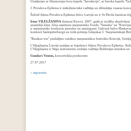
Uzstājusies ar filarmonijas kora kapelu "Jaroslavija", ar baroka kapelu "
J. Privalova-Epšteina ir mākslinieciskā vadītāja un dibinātāja vasaras konc
Šobrīd Jeļena Privalova-Epšteina dzīvo Latvijā un ir Sv.Pāvila baznīcas ērģ
Irina VIĻEGŽAŅINA
dzimusi Kirovā. 2007. gadā ar izcilību absolvējusi
ansambļa klasi. Irina saņēmusi starptautisko Fondu "Yamaha" un "Krievijas
ir starptautisko konkursu pieredze un sasniegumi: Galvenā balva Maskava
konkurā Sanktpēterburgā un trešā prēmija Gdaņskas 5. Starptautiskajā 
"Russkoe trio" piedalījies vairākos starptautiskos festivālos Krievijā, Grieķi
I.Viļegžaņina Latvijā uzstājas ar ērģelnieci Jeļenu Privalovu-Epšteinu. Ik
I.Viļegžaņina ir Stīgu instrumentu nodaļas vadītāja Bolderājas mūzikas un 
Gundars Venens,
koncertcikla producents
27.07.2017
« atgriezties