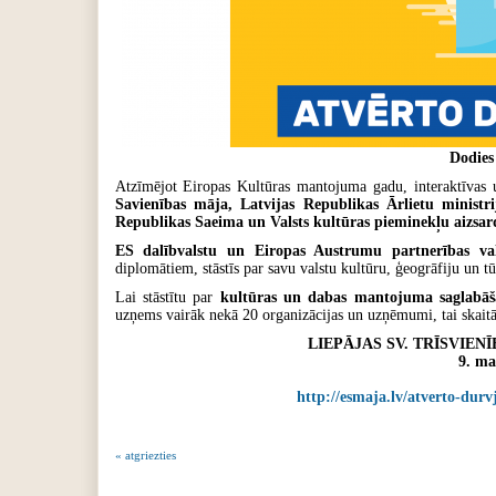
Dodies
Atzīmējot Eiropas Kultūras mantojuma gadu, interaktīvas u
Savienības māja, Latvijas Republikas Ārlietu ministri
Republikas Saeima un Valsts kultūras pieminekļu aizsard
ES dalībvalstu un Eiropas Austrumu partnerības vals
diplomātiem, stāstīs par savu valstu kultūru, ģeogrāfiju un t
Lai stāstītu par
kultūras un dabas mantojuma saglabā
uzņems vairāk nekā 20 organizācijas un uzņēmumi, tai skaitā
LIEPĀJAS SV. TRĪSVIENĪ
9. ma
http://esmaja.lv/atverto-dur
« atgriezties