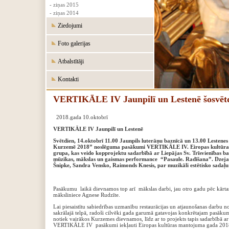
- ziņas 2015
- ziņas 2014
Ziedojumi
Foto galerijas
Atbalstītāji
Kontakti
VERTIKĀLE IV Jaunpilī un Lestenē šosvētd
2018.gada 10.oktobrī
VERTIKĀLE IV Jaunpilī un Lestenē
Svētdien, 14.oktobrī 11.00 Jaunpils luterāņu baznīcā un 13.00 Lestene
Kurzemē 2018” noslēguma pasākumi VERTIKĀLE IV.
Eiropas kultūra
grupa, kas veido kopprojektu sadarbībā ar Liepājas Sv. Trīsvienības
mūzikas, mākslas un gaismas performance “Pasaule. Radīšana”.
Dzeja
Šnipke, Sandra Vensko, Raimonds Knesis, par muzikāli estētisko sada
Pasākumu laikā dievnamos top arī mākslas darbi, jau otro gadu pēc kār
māksliniece Agnese Rudzīte.
Lai piesaistītu sabiedrības uzmanību restaurācijas un atjaunošanas darbu n
sakrālajā telpā, radoši cilvēki gada garumā gatavojas konkrētajam pas
notiek vairākos Kurzemes dievnamos, līdz ar to projekts tapis sadarbībā a
VERTIKĀLE IV pasākumi iekļauti Eiropas kultūras mantojuma gada 2018