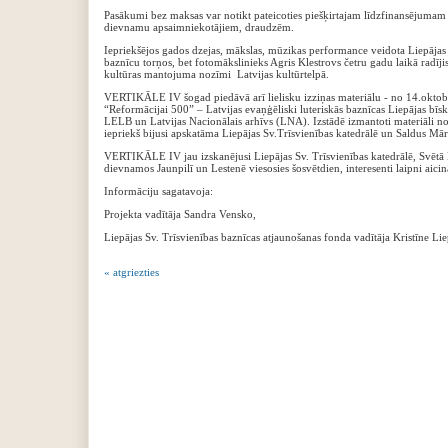
Pasākumi bez maksas var notikt pateicoties piešķirtajam līdzfinansēju
dievnamu apsaimniekotājiem, draudzēm.
Iepriekšējos gados dzejas, mākslas, mūzikas performance veidota Liepājas 
baznīcu torņos, bet fotomākslinieks Agris Klestrovs četru gadu laikā radīji
kultūras mantojuma nozīmi Latvijas kultūrtelpā.
VERTIKĀLE IV šogad piedāvā arī lielisku izziņas materiālu - no 14.oktobr
“Reformācijai 500” – Latvijas evaņģēliski luteriskās baznīcas Liepājas bīsk
LELB un Latvijas Nacionālais arhīvs (LNA). Izstādē izmantoti materiāli n
iepriekš bijusi apskatāma Liepājas Sv.Trīsvienības katedrālē un Saldus Mār
VERTIKĀLE IV jau izskanējusi Liepājas Sv. Trīsvienības katedrālē, Svētā
dievnamos Jaunpilī un Lestenē viesosies šosvētdien, interesenti laipni aicinā
Informāciju sagatavoja:
Projekta vadītāja Sandra Vensko,
Liepājas Sv. Trīsvienības baznīcas atjaunošanas fonda vadītāja Kristīne Lie
« atgriezties