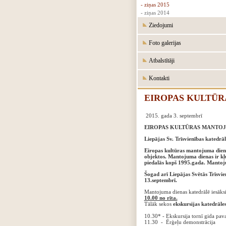
- ziņas 2015
- ziņas 2014
Ziedojumi
Foto galerijas
Atbalstītāji
Kontakti
EIROPAS KULTŪR
2015. gada 3. septembrī
EIROPAS KULTŪRAS MANTOJ
Liepājas Sv. Trīsvienības katedrālē
Eiropas kultūras mantojuma dien
objektos. Mantojuma dienas ir k
piedalās kopš 1995.gada. Mantoju
Šogad arī Liepājas Svētās Trīsv
13.septembrī.
Mantojuma dienas katedrālē iesāks
10.00 no rīta.
Tālāk sekos
ekskursijas katedrāles
‍10.30* - Ekskursija tornī gida pav
‍11.30 - Ērģeļu demonstrācija