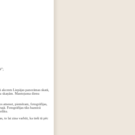
ē”;
kai akcents Liepājas panorāmas skatā,
zvanu skaņām. Mantojuma dienu
s atnesot, piemēram, fotogrāfijas,
ajā. Fotogrāfijas tiks baznīcā
oliku.
, to lai zina varbūt, ka tieši tā pēc