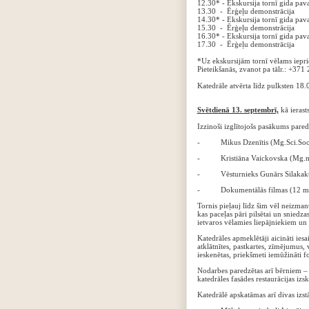
‍12.30* - Ekskursija tornī gida pav
‍13.30 - Ērģeļu demonstrācija
‍‍14.30* - Ekskursija tornī gida pav
‍‍15.30 - Ērģeļu demonstrācija
‍‍‍16.30* - Ekskursija tornī gida pav
‍‍‍17.30 - Ērģeļu demonstrācija
‍*Uz ekskursijām tornī vēlams ieprie
‍Pieteikšanās, zvanot pa tālr.: +37
‍‍Katedrāle atvērta līdz pulksten 18.
Svētdienā 13. septembrī,
kā ierast
‍Izzinoši izglītojošs pasākums pare
- Mikus Dzenītis (Mg.Sci.Soc.) ar
- Kristiāna Vaickovska (Mg.mus.) 
- Vēsturnieks Gunārs Silakaktiņš
- Dokumentālās filmas (12 min.) 
Tornis pieļauj līdz šim vēl neizmant
kas paceļas pāri pilsētai un sniedz
ietvaros vēlamies liepājniekiem un 
Katedrāles apmeklētāji aicināti iesai
atklātnītes, pastkartes, zīmējumus, 
ieskenētas, priekšmeti iemūžināti f
Nodarbes paredzētas arī bērniem 
katedrāles fasādes restaurācijas izsk
Katedrālē apskatāmas arī divas izst