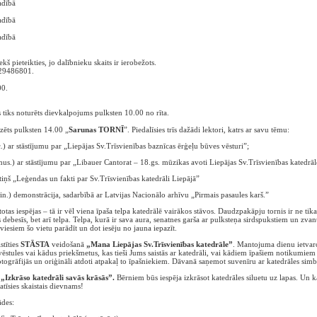
adībā
adībā
adībā
kš pieteikties, jo dalībnieku skaits ir ierobežots.
1 29486801.
00.
s tiks noturēts dievkalpojums pulksten 10.00 no rīta.
dzēts pulksten 14.00 „
Sarunas TORNĪ
”. Piedalīsies trīs dažādi lektori, katrs ar savu tēmu:
 stāstījumu par „Liepājas Sv.Trīsvienības baznīcas ērģeļu būves vēsturi”;
ar stāstījumu par „Libauer Cantorat – 18.gs. mūzikas avoti Liepājas Sv.Trīsvienības katedrāl
 „Leģendas un fakti par Sv.Trīsvienības katedrāli Liepājā”
demonstrācija, sadarbībā ar Latvijas Nacionālo arhīvu „Pirmais pasaules karš.”
otas iespējas – tā ir vēl viena īpaša telpa katedrālē vairākos stāvos. Daudzpakāpju tornis ir ne ti
as debesīs, bet arī telpa. Telpa, kurā ir sava aura, senatnes garša ar pulksteņa sirdspukstiem un 
viesiem šo vietu parādīt un dot iesēju no jauna iepazīt.
stīties
STĀSTA
veidošanā
„Mana Liepājas Sv.Trīsvienības katedrāle”
. Mantojuma dienu ietvaro
vēstules vai kādus priekšmetus, kas tieši Jums saistās ar katedrāli, vai kādiem īpašiem notikumiem t
otogrāfijās un oriģināli atdoti atpakaļ to īpašniekiem. Dāvanā saņemot suvenīru ar katedrāles simb
–
„Izkrāso katedrāli savās krāsās”.
Bērniem būs iespēja izkrāsot katedrāles siluetu uz lapas. Un kas
atīsies skaistais dievnams!
ādes: