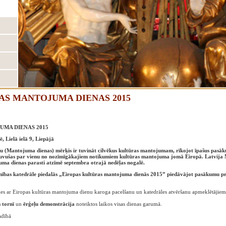
AS MANTOJUMA DIENAS 2015
UMA DIENAS 2015
, Lielā ielā 9, Liepājā
u (Mantojuma dienas) mērķis ir tuvināt cilvēkus kultūras mantojumam, rīkojot īpašus pas
ļuvušas par vienu no nozīmīgākajiem notikumiem kultūras mantojuma jomā Eiropā. Latvij
ma dienas parasti atzīmē septembra otrajā nedēļas nogalē.
ienības katedrāle piedalās „Eiropas kultūras mantojuma dienās 2015” piedāvājot pasākumu
ies ar Eiropas kultūras mantojuma dienu karoga pacelšanu un katedrāles atvēršanu apmeklētājie
 tornī
un
ērģeļu demonstrācija
noteiktos laikos visas dienas garumā.
adībā